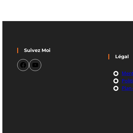
Suivez Moi
Légal
Facebook
YouTube
Ment
Polit
Plan 